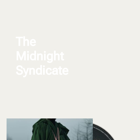
The
Midnight
Syndicate