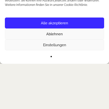
verbessern. Sie können Ihre Auswahl jederzeit ändern oder widerrufen.
Weitere Informationen finden Sie in unserer Cookie-Richtlinie.
Alle akzeptieren
PURCHASE VINYL
Ablehnen
Einstellungen
Upcoming Shows
No upcoming event scheduled