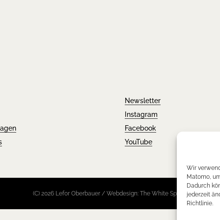
Newsletter
Instagram
ragen
Facebook
s
YouTube
Wir verwend
Matomo, um 
Dadurch kön
(C) 2026 Lefor Oberbauer / Webdesign: The White Space
jederzeit än
Richtlinie.