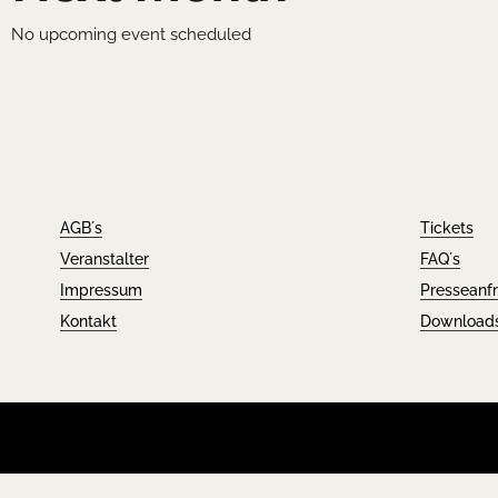
No upcoming event scheduled
AGB´s
Tickets
Veranstalter
FAQ´s
Impressum
Presseanf
Kontakt
Download