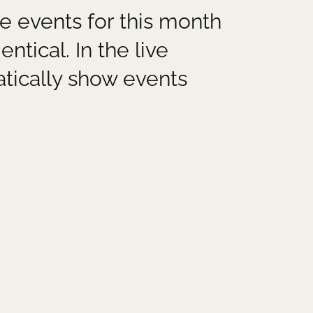
e events for this month
RAMM
VIP-PACKAGE
KABARETT TALENTE SHOW
PARTNER
tical. In the live
atically show events