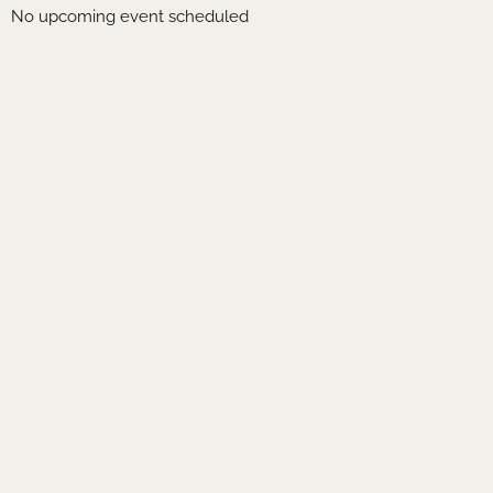
No upcoming event scheduled
EVENTS
K