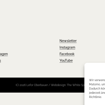
Newsletter
Instagram
ragen
Facebook
s
YouTube
Wir verwend
Matomo, um 
(C) 2026 Lefor Oberbauer / Webdesign: The White Space
Dadurch kön
jederzeit än
Richtlinie.