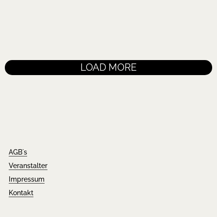
das erste untergärige Lagerbier der Braugeschichte her und
machte damit...
READ MORE
LOAD MORE
AGB´s
Veranstalter
Impressum
Kontakt