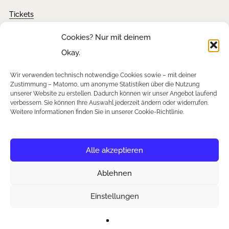
Tickets
FAQ´s
Cookies? Nur mit deinem
Presseanfragen
Okay.
Downloads
Wir verwenden technisch notwendige Cookies sowie – mit deiner
Zustimmung – Matomo, um anonyme Statistiken über die Nutzung
unserer Website zu erstellen. Dadurch können wir unser Angebot laufend
verbessern. Sie können Ihre Auswahl jederzeit ändern oder widerrufen.
Newsletter
Weitere Informationen finden Sie in unserer Cookie-Richtlinie.
Instagram
Facebook
YouTube
Alle akzeptieren
Ablehnen
Einstellungen
(C) 2026 Lefor Oberbauer / Webdesign: The White Space