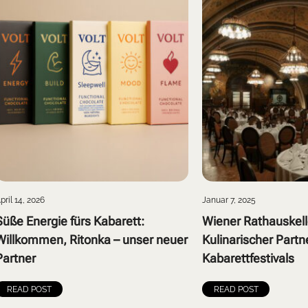
pril 14, 2026
Januar 7, 2025
Süße Energie fürs Kabarett:
Wiener Rathauskell
Willkommen, Ritonka – unser neuer
Kulinarischer Partn
Partner
Kabarettfestivals
READ POST
READ POST