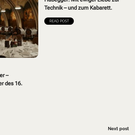
Technik – und zum Kabarett.
READ POST
er –
er des 16.
Next post