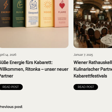
pril 14, 2026
Januar 7, 2025
Süße Energie fürs Kabarett:
Wiener Rathauskell
Willkommen, Ritonka – unser neuer
Kulinarischer Partn
Partner
Kabarettfestivals
READ POST
READ POST
Previous post