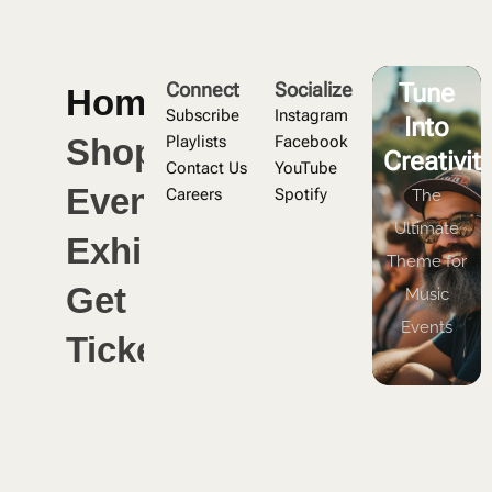
Connect
Socialize
Tune
Home
Subscribe
Instagram
Into
Shop
Playlists
Facebook
Creativity
Contact Us
YouTube
Events
Careers
Spotify
The
Ultimate
Exhibits
Theme for
Get
Music
Events
Tickets