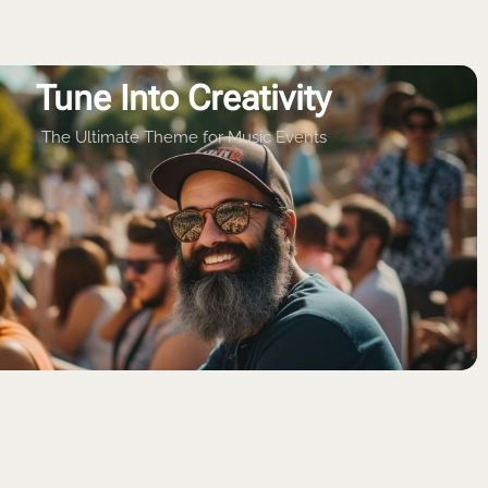
LOCATION & ANREISE
BLOG
ÜBER UNS
KONTAKT
Tune Into Creativity​
The Ultimate Theme for Music Events