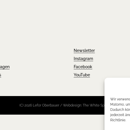
Newsletter
Instagram
ragen
Facebook
s
YouTube
Wir verwend
Matomo, um 
(C) 2026 Lefor Oberbauer / Webdesign: The White Space
Dadurch kön
jederzeit än
Richtlinie.