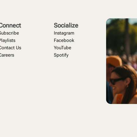
RAMM
VIP-PACKAGE
KABARETT TALENTE SHOW
PARTNER
Connect
Socialize
Subscribe
Instagram
Playlists
Facebook
Contact Us
YouTube
Careers
Spotify