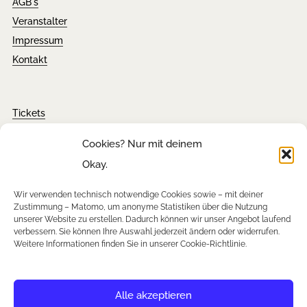
AGB´s
Veranstalter
Impressum
Kontakt
Tickets
FAQ´s
Cookies? Nur mit deinem
Presseanfragen
Okay.
Downloads
Wir verwenden technisch notwendige Cookies sowie – mit deiner
Zustimmung – Matomo, um anonyme Statistiken über die Nutzung
unserer Website zu erstellen. Dadurch können wir unser Angebot laufend
verbessern. Sie können Ihre Auswahl jederzeit ändern oder widerrufen.
Newsletter
Weitere Informationen finden Sie in unserer Cookie-Richtlinie.
Instagram
Facebook
YouTube
Alle akzeptieren