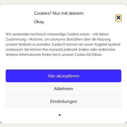
Cookies? Nur mit deinem
Okay.
AGB´s
Veranstalter
Wir verwenden technisch notwendige Cookies sowie – mit deiner
Impressum
Zustimmung – Matomo, um anonyme Statistiken über die Nutzung
unserer Website zu erstellen. Dadurch können wir unser Angebot laufend
Kontakt
verbessern. Sie können Ihre Auswahl jederzeit ändern oder widerrufen.
Weitere Informationen finden Sie in unserer Cookie-Richtlinie.
Tickets
Alle akzeptieren
FAQ´s
Presseanfragen
Ablehnen
Downloads
Einstellungen
Newsletter
Instagram