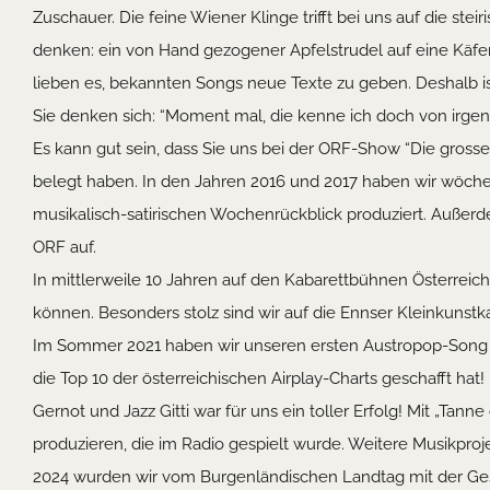
Zuschauer. Die feine Wiener Klinge trifft bei uns auf die ste
denken: ein von Hand gezogener Apfelstrudel auf eine Käferb
lieben es, bekannten Songs neue Texte zu geben. Deshalb is
Sie denken sich: “Moment mal, die kenne ich doch von irge
Es kann gut sein, dass Sie uns bei der ORF-Show “Die gross
belegt haben. In den Jahren 2016 und 2017 haben wir wöche
musikalisch-satirischen Wochenrückblick produziert. Außer
ORF auf.
In mittlerweile 10 Jahren auf den Kabarettbühnen Österrei
können. Besonders stolz sind wir auf die Ennser Kleinkunstka
Im Sommer 2021 haben wir unseren ersten Austropop-Song „M
die Top 10 der österreichischen Airplay-Charts geschafft hat
Gernot und Jazz Gitti war für uns ein toller Erfolg! Mit „Tan
produzieren, die im Radio gespielt wurde. Weitere Musikprojek
2024 wurden wir vom Burgenländischen Landtag mit der Ge