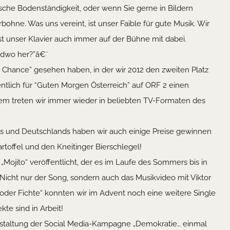
irische Bodenständigkeit, oder wenn Sie gerne in Bildern
ohne. Was uns vereint, ist unser Faible für gute Musik. Wir
t unser Klavier auch immer auf der Bühne mit dabei.
ndwo her?”â€¨
e Chance” gesehen haben, in der wir 2012 den zweiten Platz
ntlich für “Guten Morgen Österreich” auf ORF 2 einen
dem treten wir immer wieder in beliebten TV-Formaten des
chs und Deutschlands haben wir auch einige Preise gewinnen
rtoffel und den Kneitinger Bierschlegel!
ojito“ veröffentlicht, der es im Laufe des Sommers bis in
! Nicht nur der Song, sondern auch das Musikvideo mit Viktor
ne oder Fichte“ konnten wir im Advent noch eine weitere Single
te sind in Arbeit!
staltung der Social Media-Kampagne „Demokratie… einmal