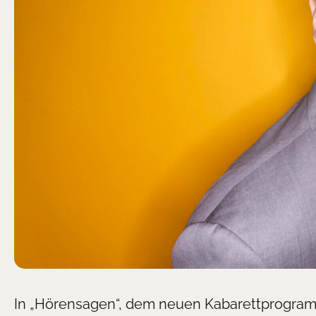
In „Hörensagen“, dem neuen Kabarettprogram